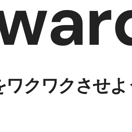
rwar
w
a
r
をワクワクさせよ