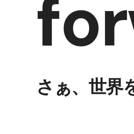
fo
f
o
r
さぁ、世界