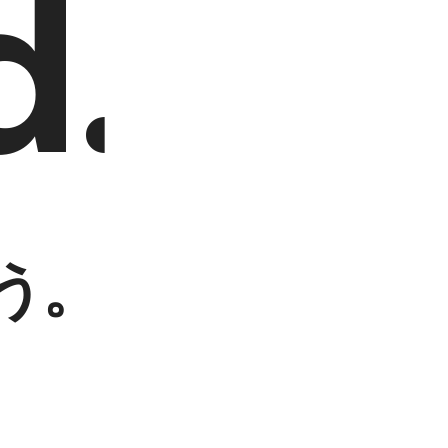
d.
d
.
う。